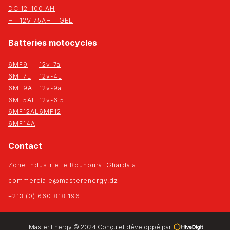
DC 12-100 AH
HT 12V 75AH – GEL
Batteries motocycles
6MF9
12v-7a
6MF7E
12v-4L
6MF9AL
12v-9a
6MF5AL
12v-6.5L
6MF12AL
6MF12
6MF14A
Contact
Zone industrielle Bounoura, Ghardaïa
commerciale@masterenergy.dz
+213 (0) 660 818 196
Master Energy © 2024 Conçu et développé par